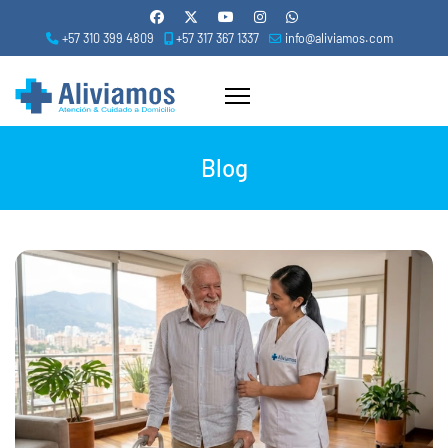
+57 310 399 4809
+57 317 367 1337
info@aliviamos.com
Blog