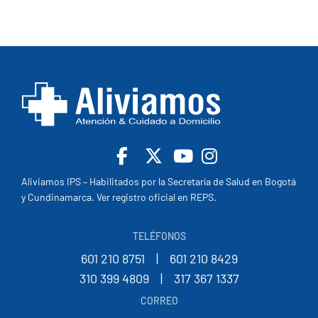
Facebook
X
Youtube
Insta
Aliviamos IPS – Habilitados por la Secretaría de Salud en Bogotá
y Cundinamarca. Ver registro oficial en REPS.
TELÉFONOS
601 210 8751
--
|
--
601 210 8429
310 399 4809
--
|
--
317 367 1337
CORREO