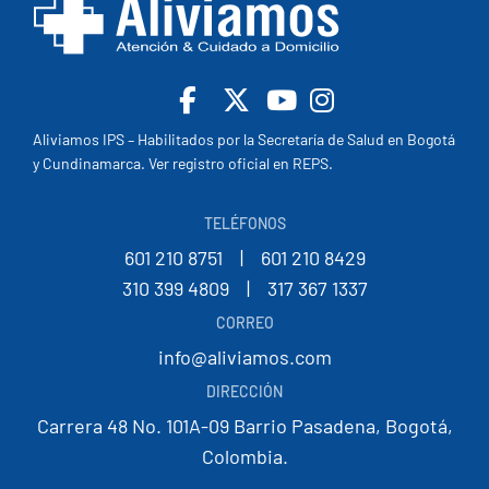
Facebook
X
Youtube
Insta
Aliviamos IPS – Habilitados por la Secretaría de Salud en Bogotá
y Cundinamarca. Ver registro oficial en REPS.
TELÉFONOS
601 210 8751
--
|
--
601 210 8429
310 399 4809
--
|
--
317 367 1337
CORREO
info@aliviamos.com
DIRECCIÓN
Carrera 48 No. 101A-09 Barrio Pasadena, Bogotá,
Colombia.