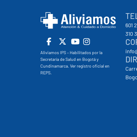
TE
601 
310 
CO
info
Facebook
X
Youtube
Insta
Aliviamos IPS – Habilitados por la
DI
Secretaría de Salud en Bogotá y
Cundinamarca. Ver registro oficial en
Carr
REPS.
Bogo