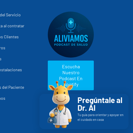
del Servicio
a al contratar
s Clientes
ros
s
Escucha
nstalaciones
Nuestro
Podcast En
Spotify
 del Paciente
Pregúntale al
mos
Dr. AI
Tu guía para orientar y apoyar en
el cuidado en casa