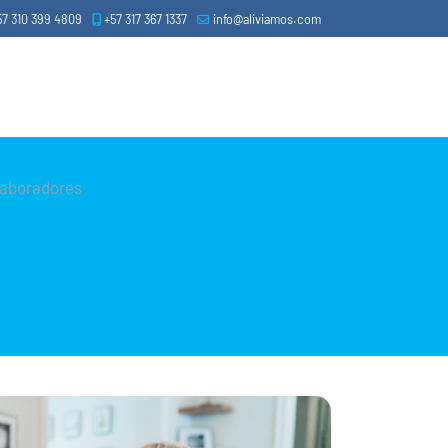
57 310 399 4809
+57 317 367 1337
info@aliviamos.com
laboradores