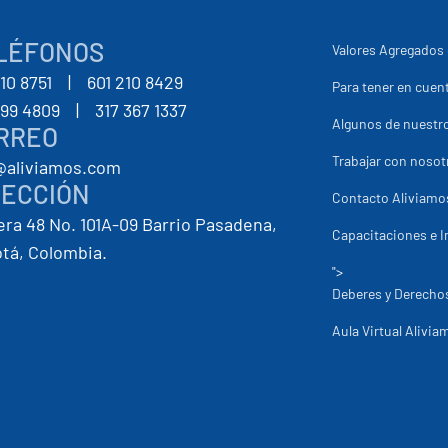
LÉFONOS
Valores Agregados 
210 8751
--
|
--
601 210 8429
Para tener en cuent
399 4809
--
|
--
317 367 1337
Algunos de nuestro
RREO
Trabajar con nosot
@aliviamos.com
RECCIÓN
Contacto Aliviamo
era 48 No. 101A-09 Barrio Pasadena,
Capacitaciones e I
tá, Colombia.
">
Deberes y Derechos
Aula Virtual Alivia