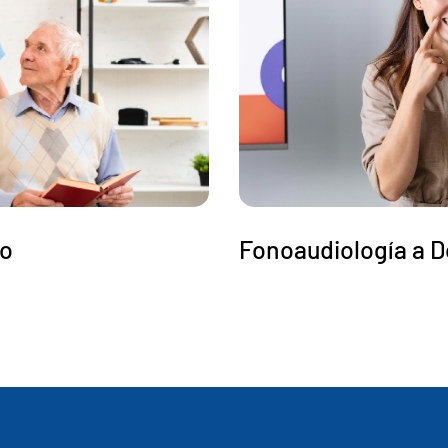
io
Fonoaudiología a D