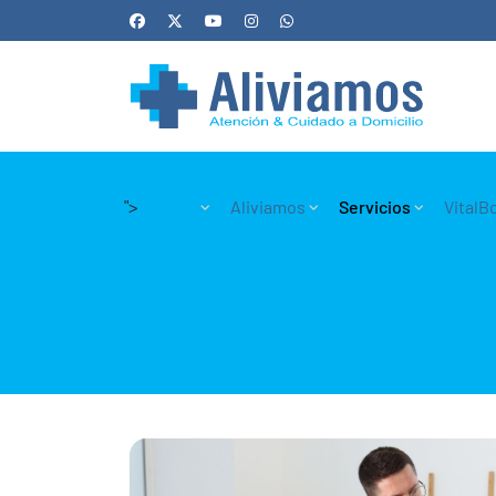
">
Aliviamos
Servicios
VitalB