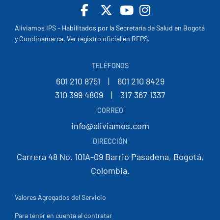
Facebook
X
Youtube
Insta
Aliviamos IPS – Habilitados por la Secretaría de Salud en Bogotá
y Cundinamarca. Ver registro oficial en REPS.
TELÉFONOS
601 210 8751
--
|
--
601 210 8429
310 399 4809
--
|
--
317 367 1337
CORREO
info@aliviamos.com
DIRECCIÓN
Carrera 48 No. 101A-09 Barrio Pasadena, Bogotá,
Colombia.
Valores Agregados del Servicio
Para tener en cuenta al contratar