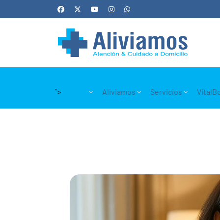
">
Aliviamos
Servicios
VitalB