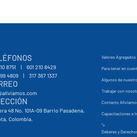
LÉFONOS
Valores Agregados 
210 8751
--
|
--
601 210 8429
Para tener en cuent
399 4809
--
|
--
317 367 1337
Algunos de nuestro
RREO
Trabajar con nosot
@aliviamos.com
RECCIÓN
Contacto Aliviamo
era 48 No. 101A-09 Barrio Pasadena,
Capacitaciones e I
tá, Colombia.
">
Deberes y Derechos