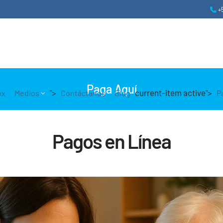
+
Paga Aquí
">
current-item active">
ox
Medios
Contáctanos
Blog
P
Pagos en Línea