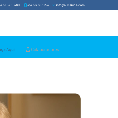
57 310 399 4809
+57 317 367 1337
info@aliviamos.com
Colaboradores
aga Aquí