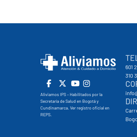
TE
601 
310 
CO
info
Facebook
X
Youtube
Insta
Aliviamos IPS – Habilitados por la
DI
Secretaría de Salud en Bogotá y
Cundinamarca. Ver registro oficial en
Carr
REPS.
Bogo