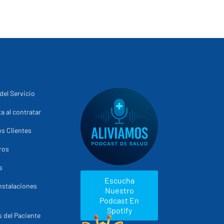
del Servicio
a al contratar
s Clientes
ros
s
Escucha
nstalaciones
Nuestro
Podcast En
Spotify
 del Paciente