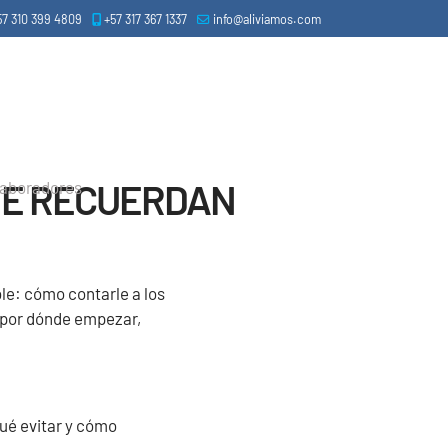
57 310 399 4809
+57 317 367 1337
info@aliviamos.com
 ME RECUERDAN
laboradores
le: cómo contarle a los
n por dónde empezar,
ué evitar y cómo