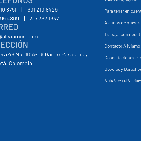
210 8751
--
|
--
601 210 8429
Para tener en cuent
399 4809
--
|
--
317 367 1337
Algunos de nuestro
RREO
Trabajar con nosot
@aliviamos.com
RECCIÓN
Contacto Aliviamo
era 48 No. 101A-09 Barrio Pasadena,
Capacitaciones e I
tá, Colombia.
Deberes y Derechos
Aula Virtual Alivia