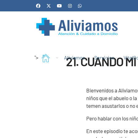
21. CUANDO M
">
Aliviamos
Servicios
VitalB
Bienvenidos a Aliviamo
niños que el abuelo o 
temen asustarlos o no 
Pero hablar con los niñ
En este episodio te ac