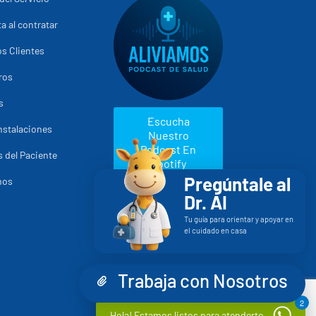
a al contratar
s Clientes
ros
s
Escucha
nstalaciones
Nuestro
Podcast En
 del Paciente
Spotify
Pregúntale al
mos
Dr. AI
Tu guía para orientar y apoyar en
el cuidado en casa
Trabaja con Nosotros
2
Hola! Estamos listos para atenderte