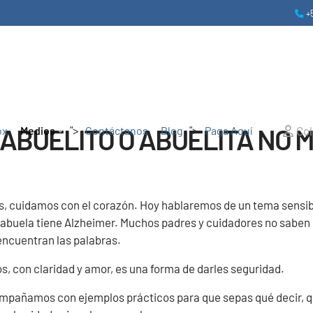
+
I ABUELITO O ABUELITA NO
">
">
Co
ox
Medios
Contáctanos
Blog
Paga Aquí
s, cuidamos con el corazón. Hoy hablaremos de un tema sensib
la abuela tiene Alzheimer. Muchos padres y cuidadores no sabe
encuentran las palabras.
os, con claridad y amor, es una forma de darles seguridad.
ompañamos con ejemplos prácticos para que sepas qué decir, q