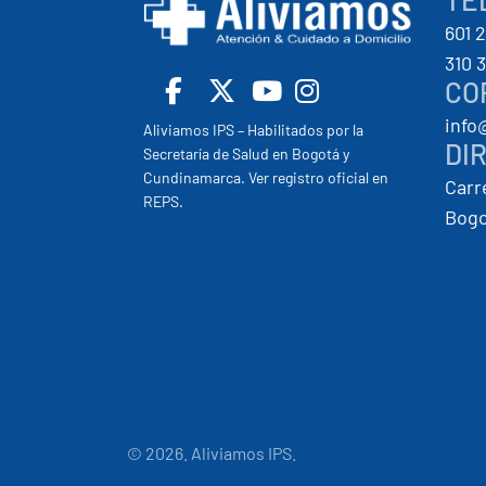
601 
310 
CO
info
Facebook
X
Youtube
Insta
Aliviamos IPS – Habilitados por la
DI
Secretaría de Salud en Bogotá y
Cundinamarca. Ver registro oficial en
Carr
REPS.
Bogo
© 2026. Aliviamos IPS.